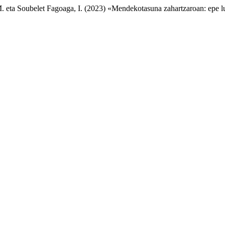
M. eta Soubelet Fagoaga, I. (2023) «Mendekotasuna zahartzaroan: epe 