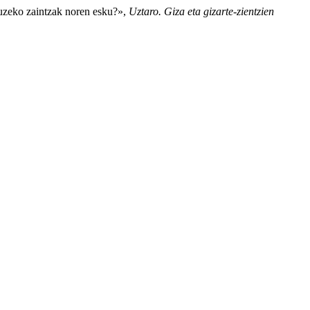
luzeko zaintzak noren esku?»,
Uztaro. Giza eta gizarte-zientzien