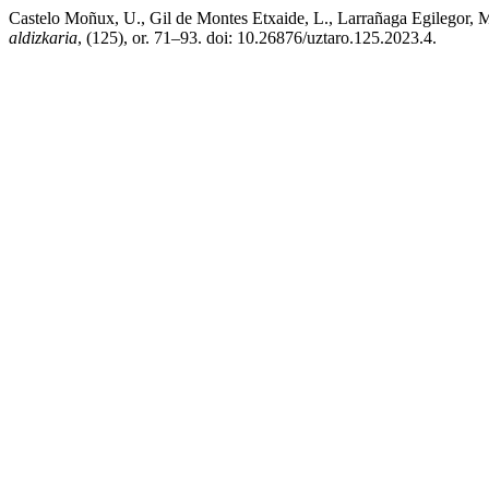
Castelo Moñux, U., Gil de Montes Etxaide, L., Larrañaga Egilegor, 
aldizkaria
, (125), or. 71–93. doi: 10.26876/uztaro.125.2023.4.