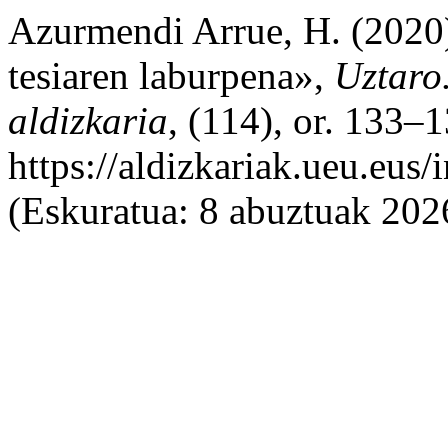
Azurmendi Arrue, H. (2020
tesiaren laburpena»,
Uztaro.
aldizkaria
, (114), or. 133–1
https://aldizkariak.ueu.eus
(Eskuratua: 8 abuztuak 202