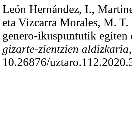
León Hernández, I., Martin
eta Vizcarra Morales, M. T
genero-ikuspuntutik egiten
gizarte-zientzien aldizkaria
10.26876/uztaro.112.2020.