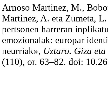
Arnoso Martinez, M., Bobow
Martinez, A. eta Zumeta, L.
pertsonen harreran inplikatu
emozionalak: europar identit
neurriak»,
Uztaro. Giza eta 
(110), or. 63–82. doi: 10.2