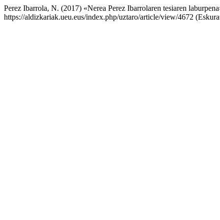
Perez Ibarrola, N. (2017) «Nerea Perez Ibarrolaren tesiaren laburpen
https://aldizkariak.ueu.eus/index.php/uztaro/article/view/4672 (Eskur