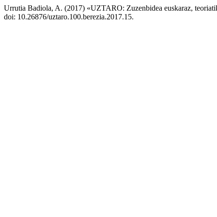
Urrutia Badiola, A. (2017) «UZTARO: Zuzenbidea euskaraz, teoriati
doi: 10.26876/uztaro.100.berezia.2017.15.