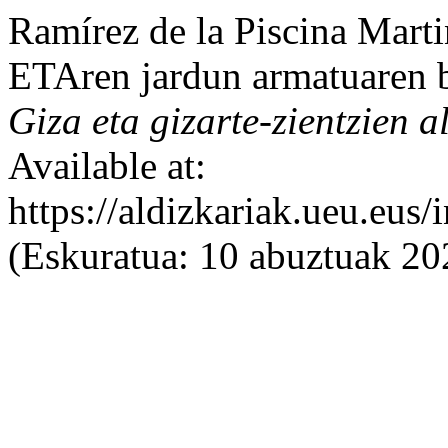
Ramírez de la Piscina Marti
ETAren jardun armatuaren 
Giza eta gizarte-zientzien a
Available at:
https://aldizkariak.ueu.eus
(Eskuratua: 10 abuztuak 20