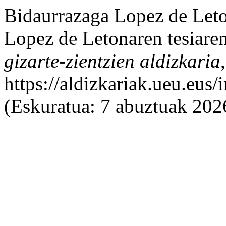
Bidaurrazaga Lopez de Leton
Lopez de Letonaren tesiare
gizarte-zientzien aldizkaria
https://aldizkariak.ueu.eus
(Eskuratua: 7 abuztuak 202