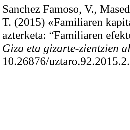
Sanchez Famoso, V., Maseda 
T. (2015) «Familiaren kapita
azterketa: “Familiaren efekt
Giza eta gizarte-zientzien a
10.26876/uztaro.92.2015.2.