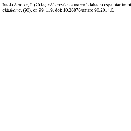
Iraola Arretxe, I. (2014) «Abertzaletasunaren bilakaera espainiar immi
aldizkaria
, (90), or. 99–119. doi: 10.26876/uztaro.90.2014.6.