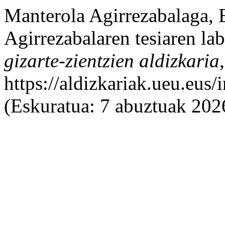
Manterola Agirrezabalaga, 
Agirrezabalaren tesiaren l
gizarte-zientzien aldizkaria
https://aldizkariak.ueu.eus
(Eskuratua: 7 abuztuak 202