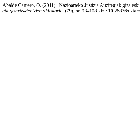
Abalde Cantero, O. (2011) «Nazioarteko Justizia Auzitegiak giza es
eta gizarte-zientzien aldizkaria
, (79), or. 93–108. doi: 10.26876/uztar