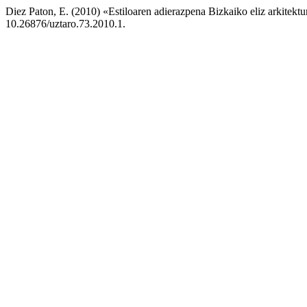
Diez Paton, E. (2010) «Estiloaren adierazpena Bizkaiko eliz arkitek
10.26876/uztaro.73.2010.1.