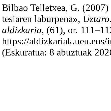
Bilbao Telletxea, G. (2007)
tesiaren laburpena»,
Uztaro.
aldizkaria
, (61), or. 111–11
https://aldizkariak.ueu.eus
(Eskuratua: 8 abuztuak 202