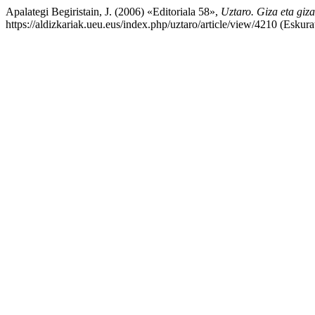
Apalategi Begiristain, J. (2006) «Editoriala 58»,
Uztaro. Giza eta giza
https://aldizkariak.ueu.eus/index.php/uztaro/article/view/4210 (Eskur