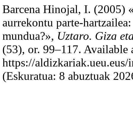
Barcena Hinojal, I. (2005) 
aurrekontu parte-hartzailea:
mundua?»,
Uztaro. Giza eta
(53), or. 99–117. Available 
https://aldizkariak.ueu.eus
(Eskuratua: 8 abuztuak 202