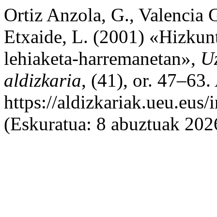
Ortiz Anzola, G., Valencia G
Etxaide, L. (2001) «Hizkunt
lehiaketa-harremanetan»,
Uz
aldizkaria
, (41), or. 47–63.
https://aldizkariak.ueu.eus
(Eskuratua: 8 abuztuak 202