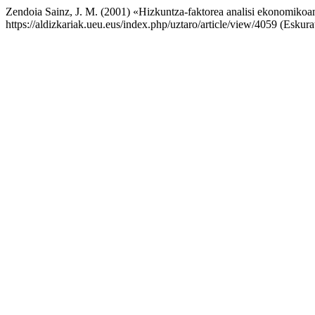
Zendoia Sainz, J. M. (2001) «Hizkuntza-faktorea analisi ekonomikoa
https://aldizkariak.ueu.eus/index.php/uztaro/article/view/4059 (Eskur