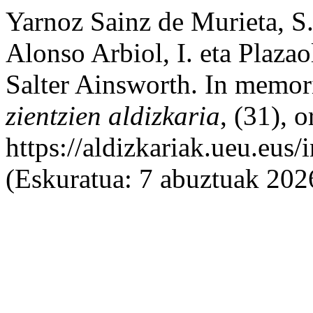
Yarnoz Sainz de Murieta, S.
Alonso Arbiol, I. eta Plaza
Salter Ainsworth. In memo
zientzien aldizkaria
, (31), 
https://aldizkariak.ueu.eus
(Eskuratua: 7 abuztuak 202