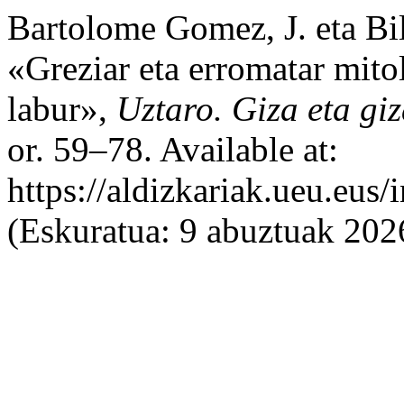
Bartolome Gomez, J. eta Bil
«Greziar eta erromatar mito
labur»,
Uztaro. Giza eta giz
or. 59–78. Available at:
https://aldizkariak.ueu.eus
(Eskuratua: 9 abuztuak 202