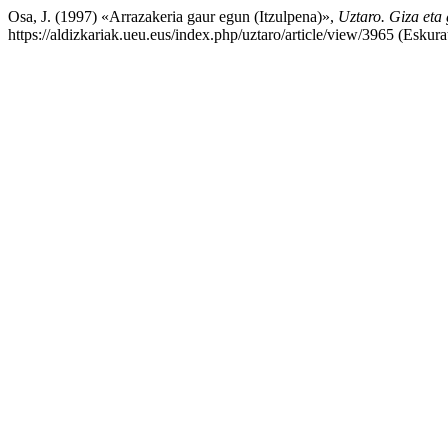
Osa, J. (1997) «Arrazakeria gaur egun (Itzulpena)»,
Uztaro. Giza eta 
https://aldizkariak.ueu.eus/index.php/uztaro/article/view/3965 (Eskur