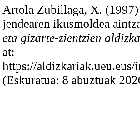
Artola Zubillaga, X. (1997)
jendearen ikusmoldea aintza
eta gizarte-zientzien aldizk
at:
https://aldizkariak.ueu.eus
(Eskuratua: 8 abuztuak 202