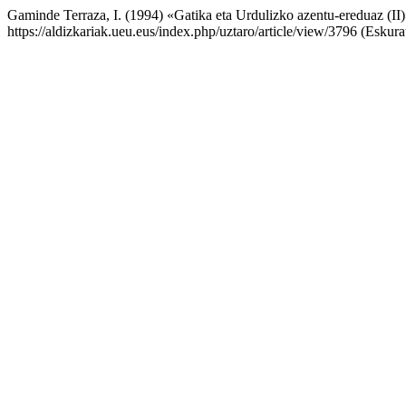
Gaminde Terraza, I. (1994) «Gatika eta Urdulizko azentu-ereduaz (II
https://aldizkariak.ueu.eus/index.php/uztaro/article/view/3796 (Eskur