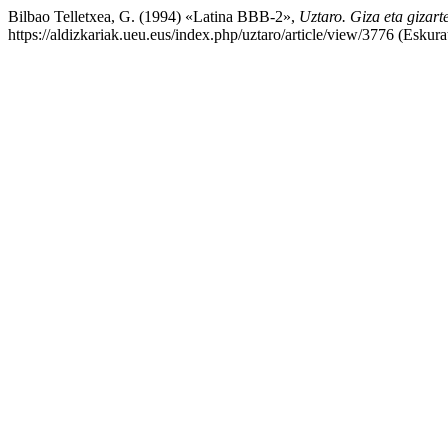
Bilbao Telletxea, G. (1994) «Latina BBB-2»,
Uztaro. Giza eta gizarte
https://aldizkariak.ueu.eus/index.php/uztaro/article/view/3776 (Eskur