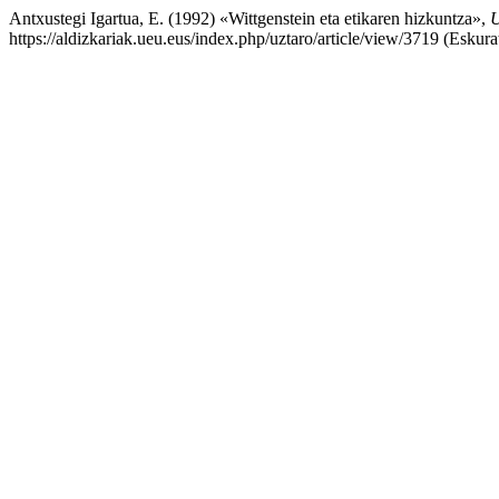
Antxustegi Igartua, E. (1992) «Wittgenstein eta etikaren hizkuntza»,
U
https://aldizkariak.ueu.eus/index.php/uztaro/article/view/3719 (Eskur