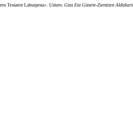
aren Tesiaren Laburpena».
Uztaro. Giza Eta Gizarte-Zientzien Aldizkari