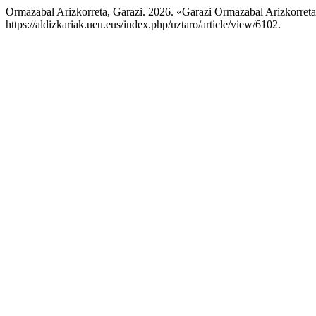
Ormazabal Arizkorreta, Garazi. 2026. «Garazi Ormazabal Arizkorret
https://aldizkariak.ueu.eus/index.php/uztaro/article/view/6102.