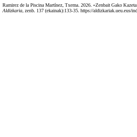
Ramirez de la Piscina Martínez, Txema. 2026. «Zenbait Gako Kazeta
Aldizkaria
, zenb. 137 (ekainak):133-35. https://aldizkariak.ueu.eus/in