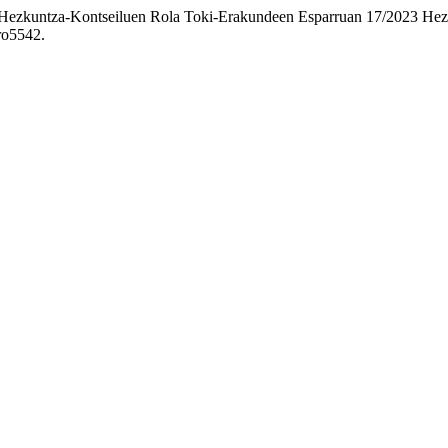
ko Hezkuntza-Kontseiluen Rola Toki-Erakundeen Esparruan 17/2023 H
aro5542.