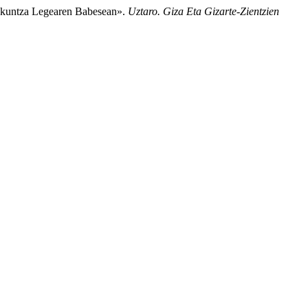
ezkuntza Legearen Babesean».
Uztaro. Giza Eta Gizarte-Zientzien