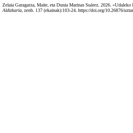
Zelaia Garagarza, Maite, eta Dunia Marinas Suárez. 2026. «Udale
Aldizkaria
, zenb. 137 (ekainak):103-24. https://doi.org/10.26876/uzt