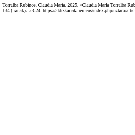
Torralba Rubinos, Claudia Maria. 2025. «Claudia María Torralba Ru
134 (irailak):123-24. https://aldizkariak.ueu.eus/index.php/uztaro/arti