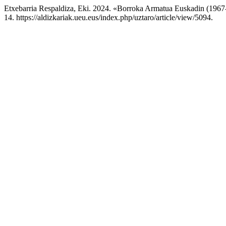
Etxebarria Respaldiza, Eki. 2024. «Borroka Armatua Euskadin (196
14. https://aldizkariak.ueu.eus/index.php/uztaro/article/view/5094.