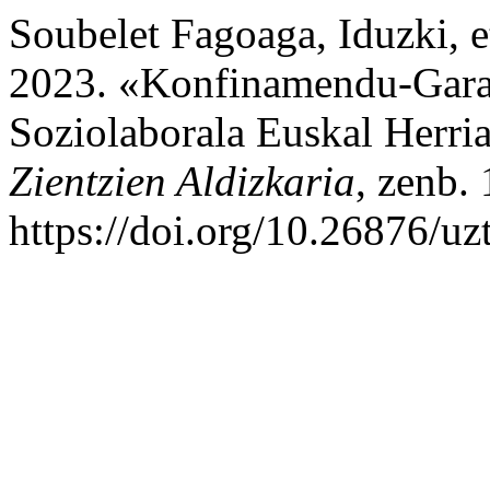
Soubelet Fagoaga, Iduzki, 
2023. «Konfinamendu-Gara
Soziolaborala Euskal Herri
Zientzien Aldizkaria
, zenb.
https://doi.org/10.26876/uz