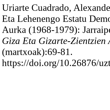
Uriarte Cuadrado, Alexande
Eta Lehenengo Estatu Demo
Aurka (1968-1979): Jarrai
Giza Eta Gizarte-Zientzien 
(martxoak):69-81.
https://doi.org/10.26876/uz