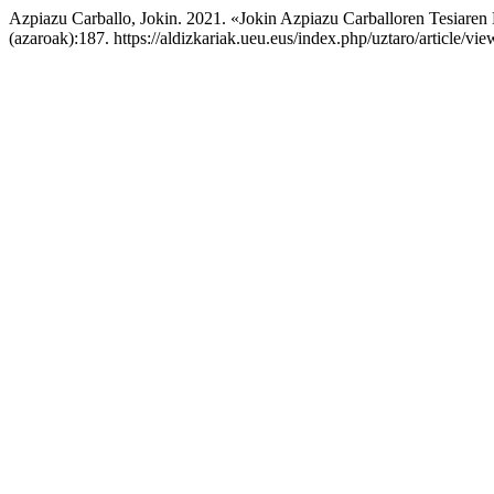
Azpiazu Carballo, Jokin. 2021. «Jokin Azpiazu Carballoren Tesiare
(azaroak):187. https://aldizkariak.ueu.eus/index.php/uztaro/article/vi