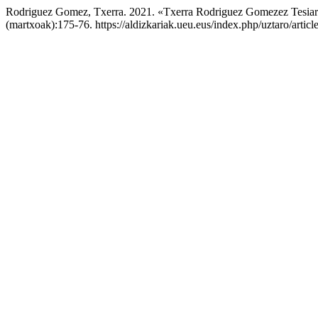
Rodriguez Gomez, Txerra. 2021. «Txerra Rodriguez Gomezez Tesia
(martxoak):175-76. https://aldizkariak.ueu.eus/index.php/uztaro/artic