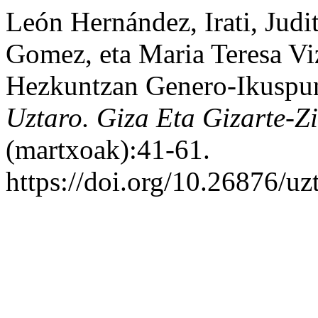
León Hernández, Irati, Jud
Gomez, eta Maria Teresa Vi
Hezkuntzan Genero-Ikuspun
Uztaro. Giza Eta Gizarte-Zi
(martxoak):41-61.
https://doi.org/10.26876/uz