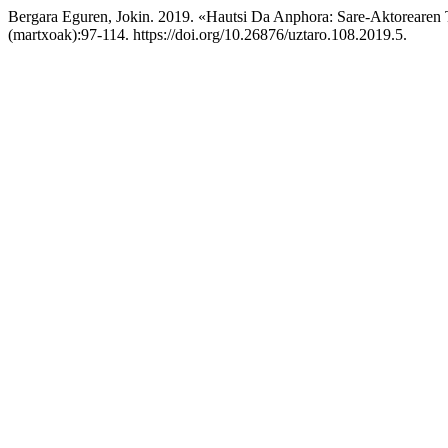
Bergara Eguren, Jokin. 2019. «Hautsi Da Anphora: Sare-Aktorearen 
(martxoak):97-114. https://doi.org/10.26876/uztaro.108.2019.5.