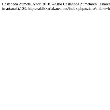
Castañeda Zumeta, Aitor. 2018. «Aitor Castañeda Zumetaren Tesiar
(martxoak):103. https://aldizkariak.ueu.eus/index.php/uztaro/article/v