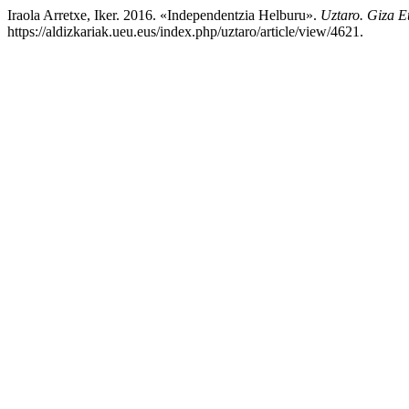
Iraola Arretxe, Iker. 2016. «Independentzia Helburu».
Uztaro. Giza Et
https://aldizkariak.ueu.eus/index.php/uztaro/article/view/4621.