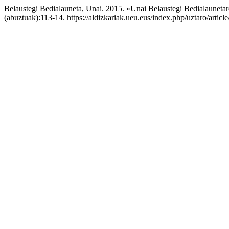
Belaustegi Bedialauneta, Unai. 2015. «Unai Belaustegi Bedialauneta
(abuztuak):113-14. https://aldizkariak.ueu.eus/index.php/uztaro/articl