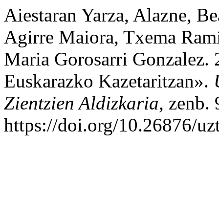
Aiestaran Yarza, Alazne, B
Agirre Maiora, Txema Ramír
Maria Gorosarri Gonzalez. 
Euskarazko Kazetaritzan».
Zientzien Aldizkaria
, zenb.
https://doi.org/10.26876/uz