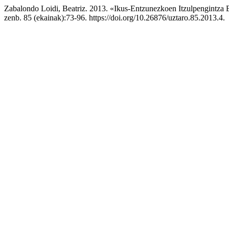
Zabalondo Loidi, Beatriz. 2013. «Ikus-Entzunezkoen Itzulpengintza 
zenb. 85 (ekainak):73-96. https://doi.org/10.26876/uztaro.85.2013.4.