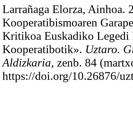
Larrañaga Elorza, Ainhoa. 
Kooperatibismoaren Garape
Kritikoa Euskadiko Legedi E
Kooperatibotik».
Uztaro. G
Aldizkaria
, zenb. 84 (mart
https://doi.org/10.26876/uz