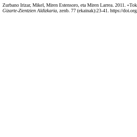
Zurbano Irizar, Mikel, Miren Estensoro, eta Miren Larrea. 2011. «T
Gizarte-Zientzien Aldizkaria
, zenb. 77 (ekainak):23-41. https://doi.o