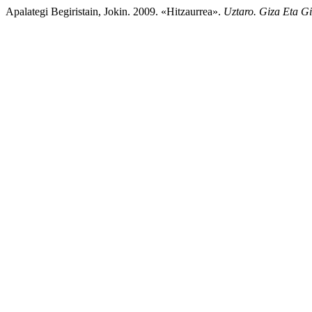
Apalategi Begiristain, Jokin. 2009. «Hitzaurrea».
Uztaro. Giza Eta Gi