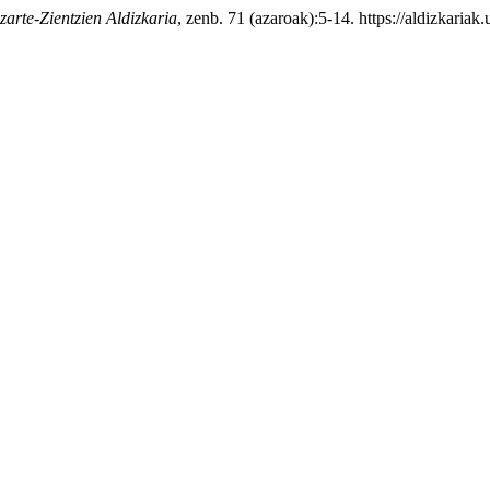
zarte-Zientzien Aldizkaria
, zenb. 71 (azaroak):5-14. https://aldizkariak