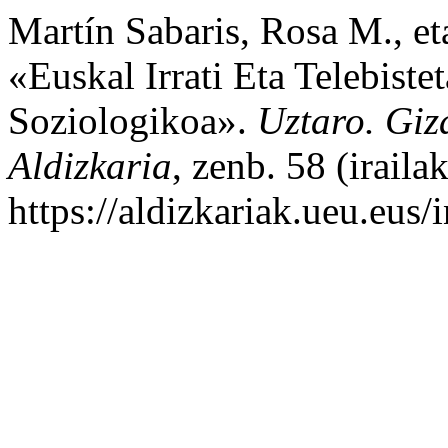
Martín Sabaris, Rosa M., e
«Euskal Irrati Eta Telebiste
Soziologikoa».
Uztaro. Giz
Aldizkaria
, zenb. 58 (iraila
https://aldizkariak.ueu.eus/