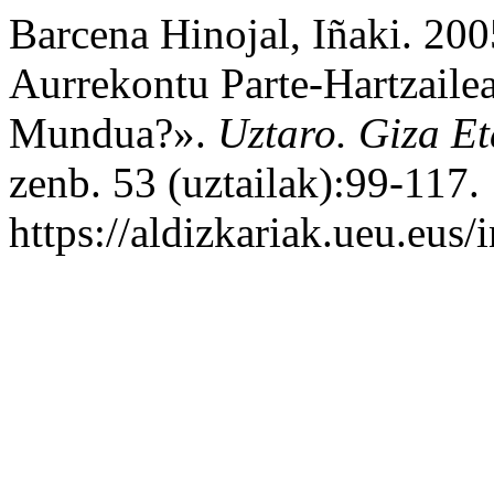
Barcena Hinojal, Iñaki. 200
Aurrekontu Parte-Hartzaile
Mundua?».
Uztaro. Giza Et
zenb. 53 (uztailak):99-117.
https://aldizkariak.ueu.eus/