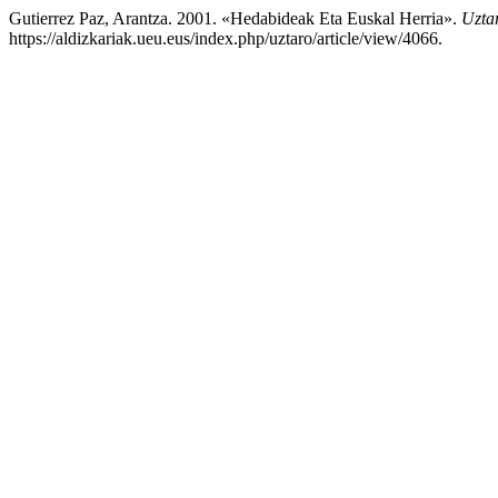
Gutierrez Paz, Arantza. 2001. «Hedabideak Eta Euskal Herria».
Uztar
https://aldizkariak.ueu.eus/index.php/uztaro/article/view/4066.