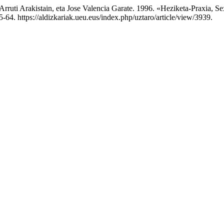
 Arruti Arakistain, eta Jose Valencia Garate. 1996. «Heziketa-Praxia, 
-64. https://aldizkariak.ueu.eus/index.php/uztaro/article/view/3939.