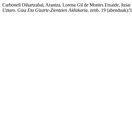
Carbonell Oihartzabal, Arantza, Lorena Gil de Montes Etxaide, Itziar
Uztaro. Giza Eta Gizarte-Zientzien Aldizkaria
, zenb. 19 (abenduak):55