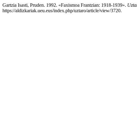
Gartzia Isasti, Pruden. 1992. «Faxismoa Frantzian: 1918-1939».
Uzta
https://aldizkariak.ueu.eus/index.php/uztaro/article/view/3720.