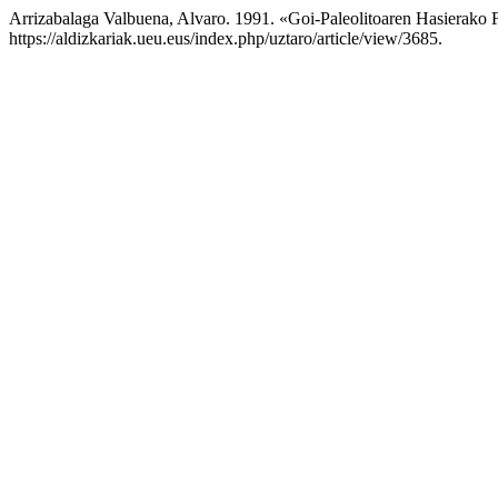
Arrizabalaga Valbuena, Alvaro. 1991. «Goi-Paleolitoaren Hasierako
https://aldizkariak.ueu.eus/index.php/uztaro/article/view/3685.